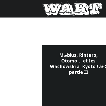
Mœbius, Rintaro,
Otomo… et les
Wachowski à Kyoto ! â€
partie II