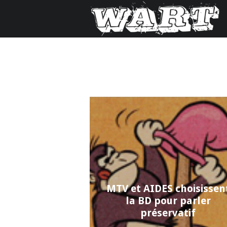
MTV et AIDES choisissen
la BD pour parler
préservatif