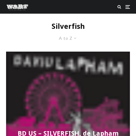
Silverfish
A to Z
BD US – SILVERFISH, de Lapham