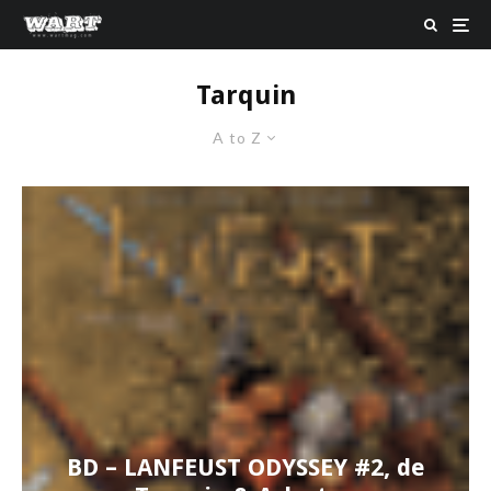
Tarquin
A to Z
BD – LANFEUST ODYSSEY #2, de