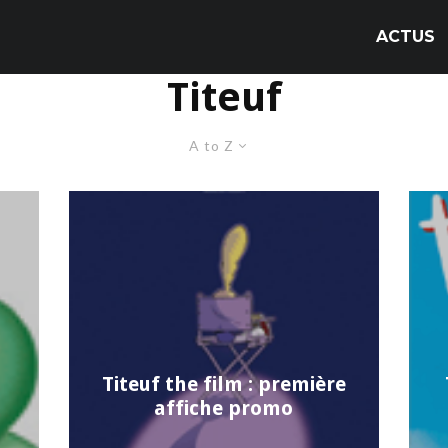
ACTUS
Titeuf
A to Z
Titeuf the film : première
affiche promo