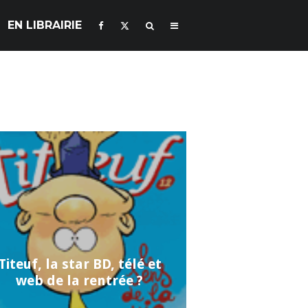
EN LIBRAIRIE
Titeuf, la star BD, télé et
web de la rentrée ?