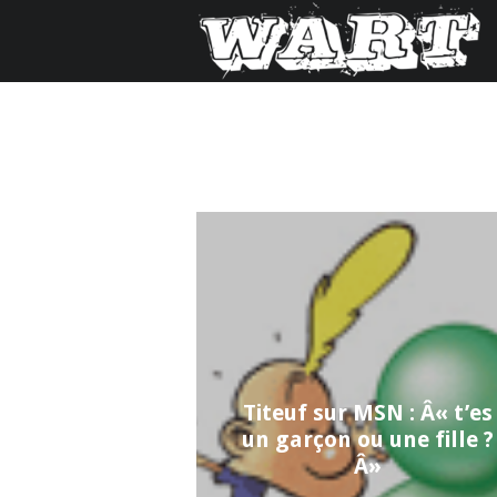
Titeuf sur MSN : Â« t’es
un garçon ou une fille ?
Â»