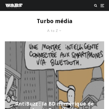
Turbo média
A to Z
AntiBuzz : la BD numérique de