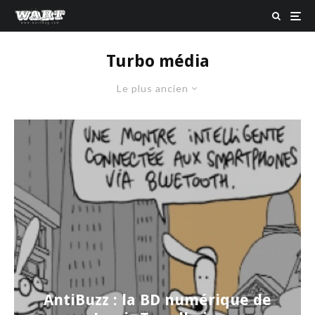
Turbo média
Le plus ancien
AntiBuzz : la BD numérique de