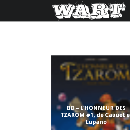
BD – L’HONNEUR DES
TZAROM #1, de Cauuet e
Lupano