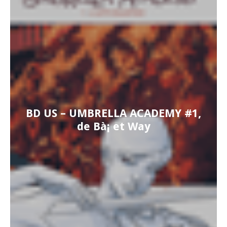
BD US – UMBRELLA ACADEMY #1,
de Bà¡ et Way