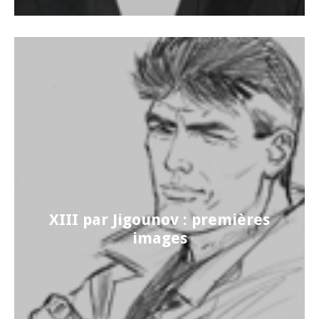
XIII par Jigounov : premières
images