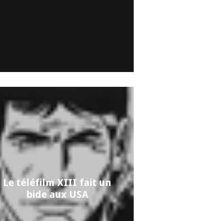
Le téléfilm XIII fait un
bide aux USA