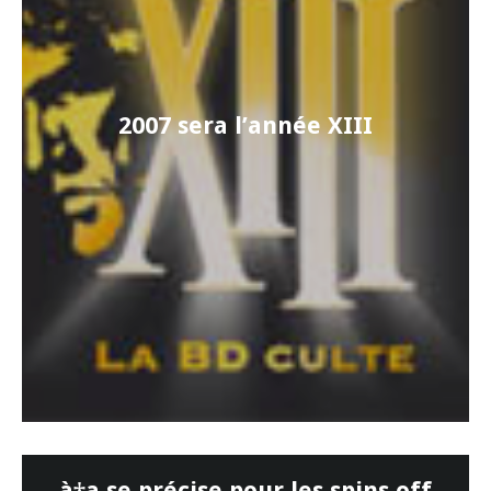
2007 sera l’année XIII
à‡a se précise pour les spins off