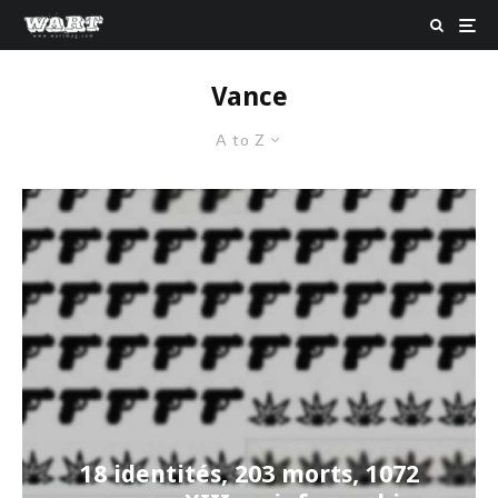
Vance
A to Z
18 identités, 203 morts, 1072