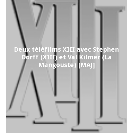
Deux téléfilms XIII avec Stephen
Dorff (XIII) et Val Kilmer (La
Mangouste) [MAJ]