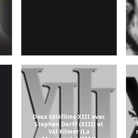
Deux téléfilms XIII avec
Stephen Dorff (XIII) et
Val Kilmer (La