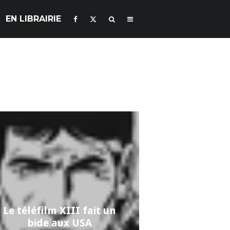
EN LIBRAIRIE
Le téléfilm XIII fait un
bide aux USA