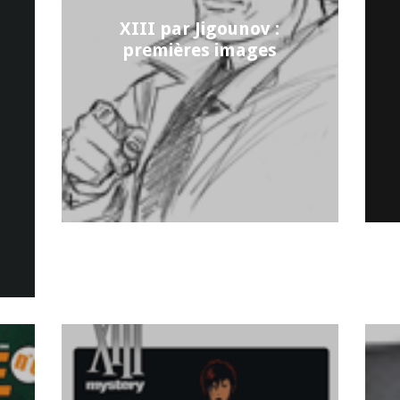
XIII par Jigounov :
premières images