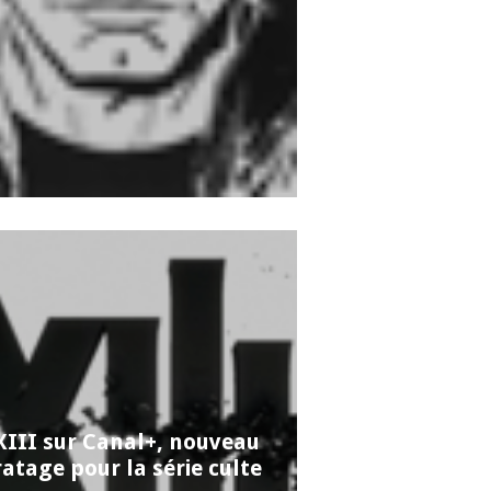
XIII sur Canal+, nouveau
ratage pour la série culte