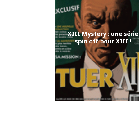
XIII Mystery : une série
spin off pour XIII !