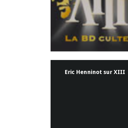
Eric Henninot sur XIII