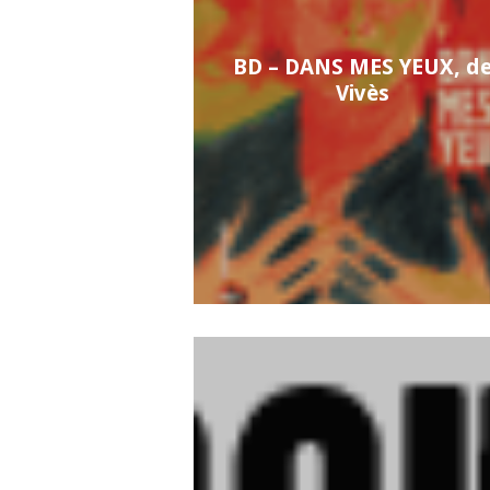
BD – DANS MES YEUX, d
Vivès