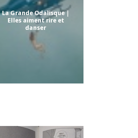
La Grande Odalisque |
Elles aiment rire et
danser