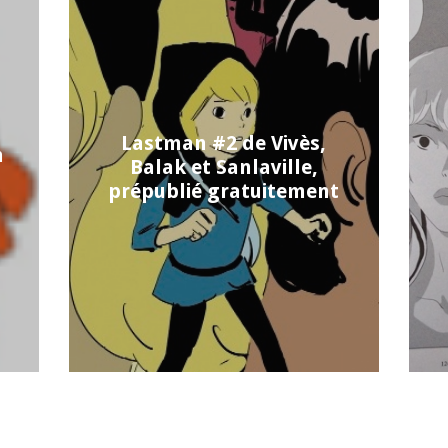
Lastman #2 de Vivès,
n
Balak et Sanlaville,
prépublié gratuitement