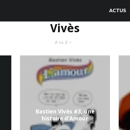
ACTUS
Vivès
A to Z
Bastien Vivès #3, une
histoire d’Amour