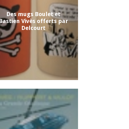
Des mugs Boulet et
Bastien Vivès offerts par
Delcourt