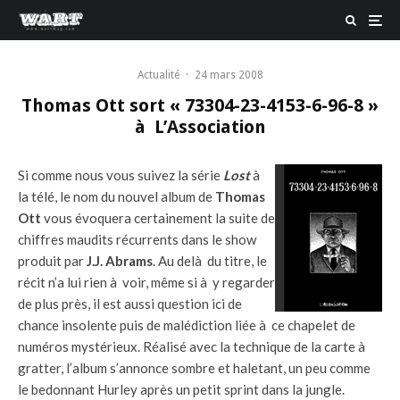
Actualité
·
24 mars 2008
Thomas Ott sort « 73304-23-4153-6-96-8 »
à L’Association
Si comme nous vous suivez la série
Lost
à
la télé, le nom du nouvel album de
Thomas
Ott
vous évoquera certainement la suite de
chiffres maudits récurrents dans le show
produit par
J.J. Abrams
. Au delà du titre, le
récit n’a lui rien à voir, même si à y regarder
de plus près, il est aussi question ici de
chance insolente puis de malédiction liée à ce chapelet de
numéros mystérieux. Réalisé avec la technique de la carte à
gratter, l’album s’annonce sombre et haletant, un peu comme
le bedonnant Hurley après un petit sprint dans la jungle.