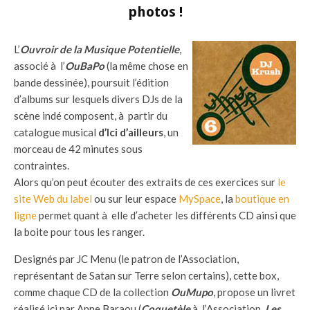
photos !
L’
Ouvroir de la Musique Potentielle
,
associé à l’
OuBaPo
(la même chose en
bande dessinée), poursuit l’édition
d’albums sur lesquels divers DJs de la
scène indé composent, à partir du
catalogue musical
d’Ici d’ailleurs
, un
morceau de 42 minutes sous
contraintes.
Alors qu’on peut écouter des extraits de ces exercices sur
le
site Web du label
ou sur leur espace
MySpace
, la
boutique en
ligne
permet quant à elle d’acheter les différents CD ainsi que
la boite pour tous les ranger.
Designés par JC Menu (le patron de l’Association,
représentant de Satan sur Terre selon certains), cette box,
comme chaque CD de la collection
OuMupo
, propose un livret
réalisé ici par Anne Baraou (
Coquetèle
à l’Association,
Les