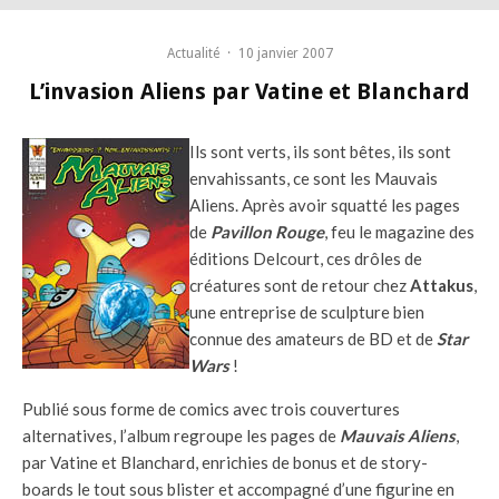
Actualité
·
10 janvier 2007
L’invasion Aliens par Vatine et Blanchard
Ils sont verts, ils sont bêtes, ils sont
envahissants, ce sont les Mauvais
Aliens. Après avoir squatté les pages
de
Pavillon Rouge
, feu le magazine des
éditions Delcourt, ces drôles de
créatures sont de retour chez
Attakus
,
une entreprise de sculpture bien
connue des amateurs de BD et de
Star
Wars
!
Publié sous forme de comics avec trois couvertures
alternatives, l’album regroupe les pages de
Mauvais Aliens
,
par Vatine et Blanchard, enrichies de bonus et de story-
boards le tout sous blister et accompagné d’une figurine en