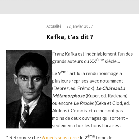
Actualité
·
22 janvier 2007
Kafka, t’as dit ?
Franz Kafka est indéniablement l’un des
ème
grands auteurs du XX
siècle…
ème
Le 9
art lui a rendu hommage à
plusieurs reprises avec notamment
(Deprez, ed. Frémok),
Le Château
La
Métamorphose
(Kuper, ed. Rackham)
ou encore
Le Procès
(Ceka et Clod, ed.
Akileos). Ce mois-ci, ce ne sont pas
moins de deux ouvrages qui sortent –
seulement chez les bons libraires :
ème
* Retrouvez chez
6 pieds sous terre
le 2
tome de