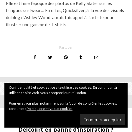
Elle est finie l’époque des photos de Kelly Slater sur les
fringues surfwear…
En effet, Quicksilver, à la vue des visuels
du blog d’Ashley Wood, aurait fait appel à l’artiste pour
illustrer une gamme de T-shirts.
Partager
Confidentialité et cookies : ce site utilise des cookies. En continuant à
utiliser ce site Web, vous acceptez leur utilisation.
Pour en savoir plus, notamment sur la façon de contrôler les cookies,
consultez :
Politique relative aux cookies
Actualité
·
8 janvier 2007
Delcourt en panne d’inspiration ?