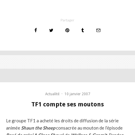
Partager
Actualité
·
10 janvier 2007
TF1 compte ses moutons
Le groupe TF1 a acheté les droits de diffusion de la série
animée
Shaun the Sheep
consacrée
au mouton de l’épisode
Rasé de près
(
A Close Shave
) de
Wallace & Gromit
. Rendez-