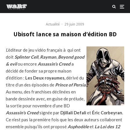
Actualité
·
29 juin 2009
Ubisoft lance sa maison d’édition BD
L’éditeur de jeu vidéo français à qui ont
doit
Splinter Cell
,
Rayman
,
Beyond good
& evil
ou encore
Assassin’s Creed
a
décidé de fonder sa propre maison
d’édition :
Les Deux royaumes,
dérivé du
titre d’un des épisodes de
Prince of Persia
.
Au menu, des franchises déclinées en
bande dessinée avec, en guise de prélude,
la sortie pour novembre d’une BD
Assassin’s Creed
signée par
Djillali Defali
et
Éric Corbeyran
.
Ce n’est pas la première fois que les deux auteurs collaborent
ensemble puisqu’ils ont proposé
Asphodèle
et
La Loi des 12