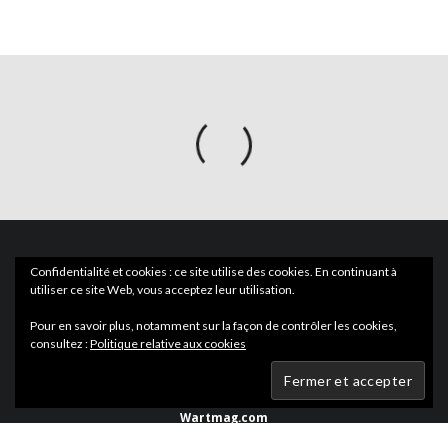
Confidentialité et cookies : ce site utilise des cookies. En continuant à
utiliser ce site Web, vous acceptez leur utilisation.
Pour en savoir plus, notamment sur la façon de contrôler les cookies,
consultez :
Politique relative aux cookies
ACTUS
EN LIBRAIRIE
Wartmag.com