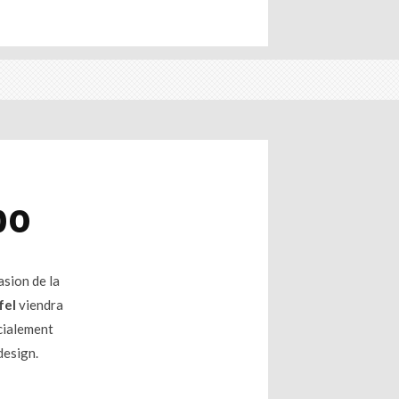
po
asion de la
fel
viendra
écialement
design.