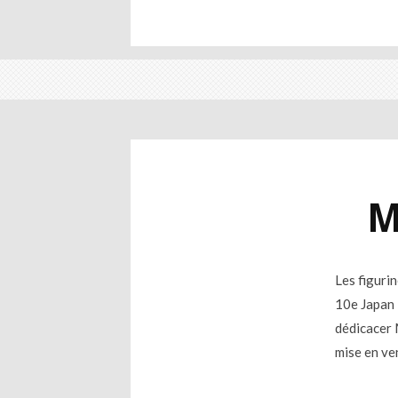
M
Les figuri
10e Japan 
dédicacer M
mise en ven