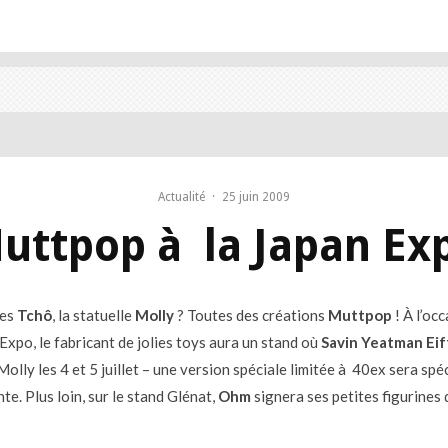
Actualité
·
25 juin 2009
uttpop à la Japan Ex
nes
Tchô
, la statuelle
Molly
? Toutes des créations
Muttpop
! À l’occ
Expo, le fabricant de jolies toys aura un stand où
Savin Yeatman Eif
olly les 4 et 5 juillet – une version spéciale limitée à 40ex sera sp
te. Plus loin, sur le stand Glénat,
Ohm
signera ses petites figurines 