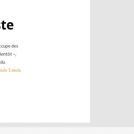
ste
ccupe des
ientôt –,
 du
puis 1 mois