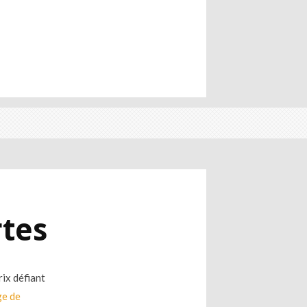
rtes
ix défiant
ge de