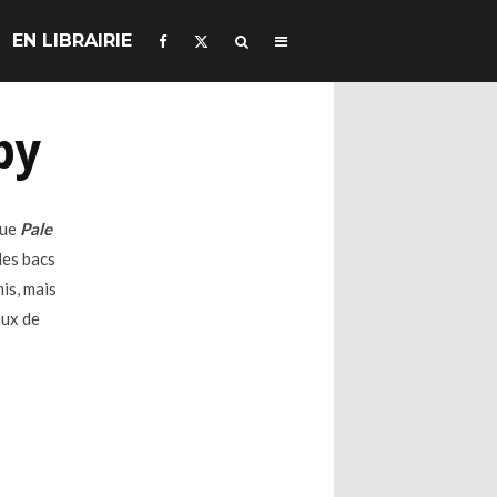
EN LIBRAIRIE
by
que
Pale
 les bacs
nis, mais
aux de