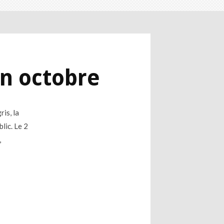
en octobre
is, la
lic. Le 2
,