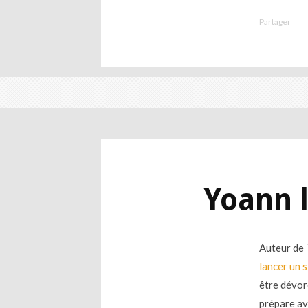
Partager
Yoann l
Auteur de
lancer un 
être dévor
prépare a