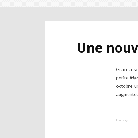
Une nouve
Grâce à s
petite
Mar
octobre, u
augmentée 
Partager