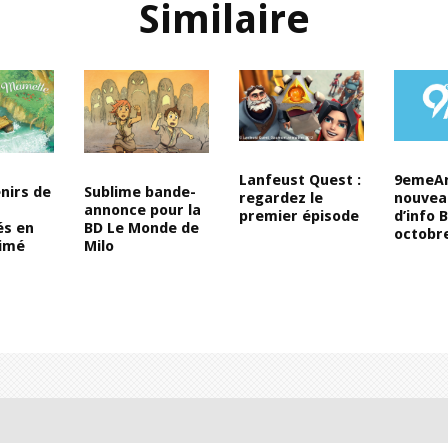
Similaire
Lanfeust Quest :
9emeArt
nirs de
Sublime bande-
regardez le
nouvea
annonce pour la
premier épisode
d’info 
és en
BD Le Monde de
octobr
nimé
Milo