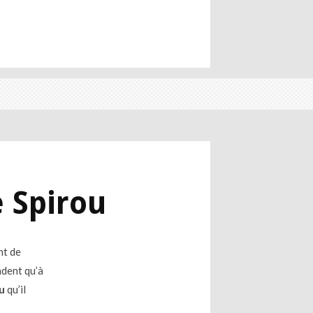
e Spirou
nt de
endent qu’à
u
qu’il