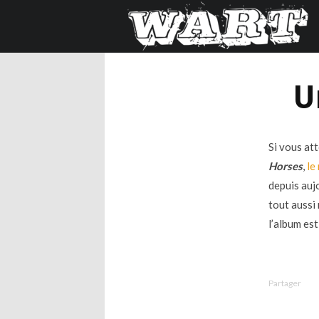
U
Si vous at
Horses
,
le
depuis aujo
tout aussi
l’album est 
Partager