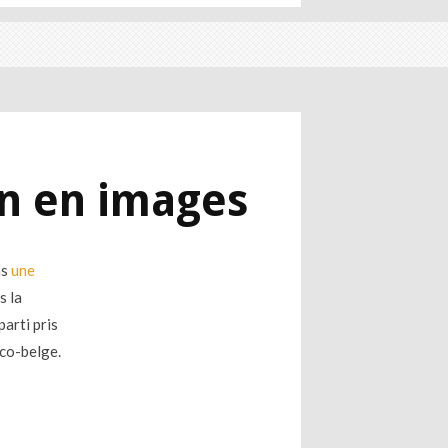
n en images
ns
une
s la
arti pris
nco-belge.