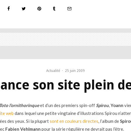
Actualité
·
25 juin 2009
ance son site plein d
Toto l’ornithorinque
et d’un des premiers spin-off
Spirou
,
Yoann
vie
site web
dans lequel une petite vingtaine d’illustrations Spirou n’att
ées des yeux. Si la plupart
sont en couleurs directes
, l’album de
Spiro
vec
Fabien Vehlmann
pour la série régulière ne devrait pas l’être.