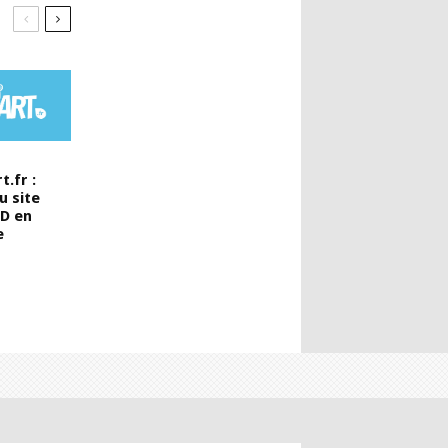
.fr :
u site
BD en
e