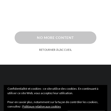
NO MORE CONTENT
RETOURNER À L’ACCUEIL
Confidentialité et cookies : ce site utilise des cookies. En continuant à
utiliser ce site Web, vous acceptez leur utilisation.
ACTUS
EN LIBRAIRIE
Pour en savoir plus, notamment sur la façon de contrôler les cookies,
consultez :
Politique relative aux cookies