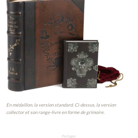
En médaillon, la version standard. Ci-dessus, la version
collector et son range-livre en forme de grimoire.
Partager