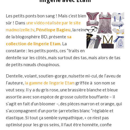
Les petits ponts bon sang ! Mais c’est bien
sûr ! Dans
une vidéo réalisée par le site
madmoizelle.tv
,
Pénélope Bagieu
, la reine
de la blogosphère BD, présente
sa
collection de lingerie Etam
. La
constante : les petits ponts, ces “traits en
dentelle sur les côtés, mais surtout des tas, mais alors de tas
de petits nœuds choupinous.
Dentelle, volant, soutien-gorge, nuisette mi-cul, de l’aveu de
l’auteure,
la gamme de lingerie Etam
griffée à son nom se
veut sexy. Il y a du gris rose, une brassière blanche et bleue
assortie avec son espèce de grosse culotte bouffante – il
s’agit en fait d’un bloomer –, des pièces marron et orange, qui
s’accompagnent d’un porte-jarretelles blanc “réglable et
élastique. Si tout ça semble sympathique, « ce n’est pas
optimisé pour les gros seins, il faut être honnête, confie