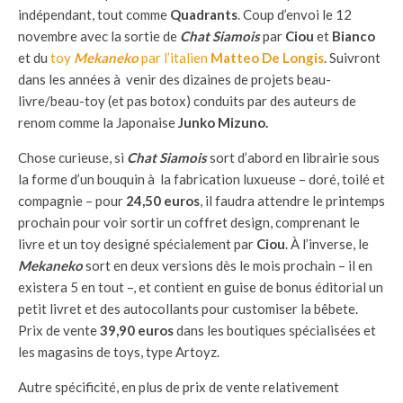
indépendant, tout comme
Quadrants
. Coup d’envoi le 12
novembre avec la sortie de
Chat Siamois
par
Ciou
et
Bianco
et du
toy
Mekaneko
par l’italien
Matteo De Longis
. Suivront
dans les années à venir des dizaines de projets beau-
livre/beau-toy (et pas botox) conduits par des auteurs de
renom comme la Japonaise
Junko Mizuno.
Chose curieuse, si
Chat Siamois
sort d’abord en librairie sous
la forme d’un bouquin à la fabrication luxueuse – doré, toilé et
compagnie – pour
24,50 euros
, il faudra attendre le printemps
prochain pour voir sortir un coffret design, comprenant le
livre et un toy designé spécialement par
Ciou
. À l’inverse, le
Mekaneko
sort en deux versions dès le mois prochain – il en
existera 5 en tout –, et contient en guise de bonus éditorial un
petit livret et des autocollants pour customiser la bêbete.
Prix de vente
39,90 euros
dans les boutiques spécialisées et
les magasins de toys, type Artoyz.
Autre spécificité, en plus de prix de vente relativement