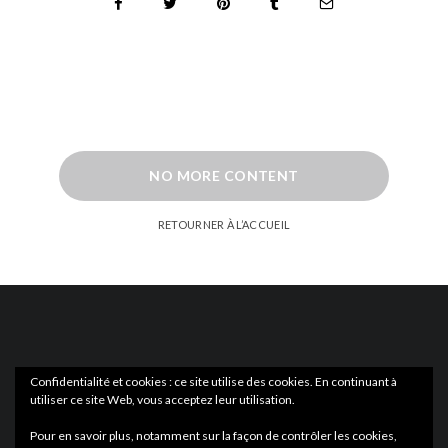
NO MORE CONTENT
RETOURNER À L’ACCUEIL
Confidentialité et cookies : ce site utilise des cookies. En continuant à
utiliser ce site Web, vous acceptez leur utilisation.
ACTUS
EN LIBRAIRIE
Pour en savoir plus, notamment sur la façon de contrôler les cookies,