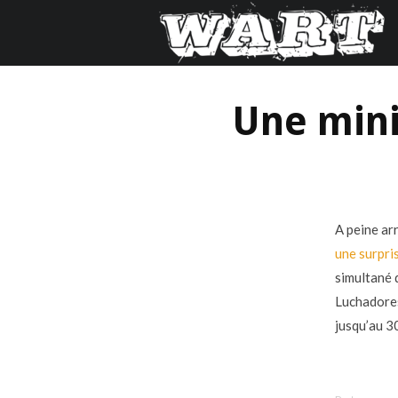
Une mini 
A peine arr
une surpri
simultané 
Luchadores
jusqu’au 3