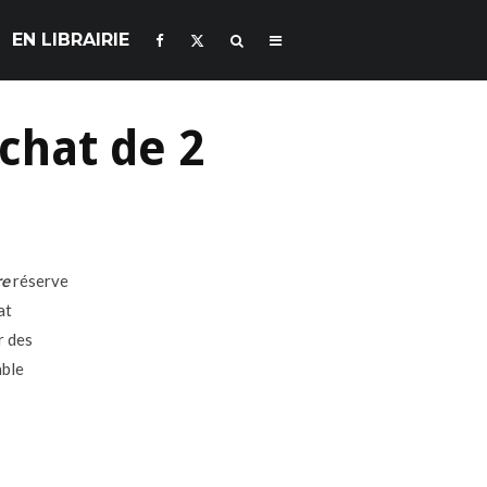
EN LIBRAIRIE
achat de 2
re
réserve
at
r des
able