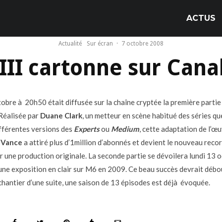
ACTUS
Actualité
Sur écran
·
7 octobre 2008
III cartonne sur Cana
tobre à 20h50 était diffusée sur la chaîne cryptée la première partie
 Réalisée par
Duane Clark
, un metteur en scène habitué des séries qu
ifférentes versions des
Experts
ou
Medium
, cette adaptation de l’œ
t
Vance
a attiré plus d’1million d’abonnés et devient le nouveau recor
r une production originale. La seconde partie se dévoilera lundi 13 
une exposition en clair sur M6 en 2009. Ce beau succès devrait débo
 chantier d’une suite, une saison de 13 épisodes est déjà évoquée.