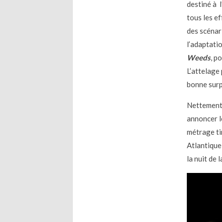
destiné à 
tous les e
des scénar
l’adaptati
Weeds
, p
L’attelage 
bonne surp
Nettement
annoncer l
métrage ti
Atlantique
la nuit de 