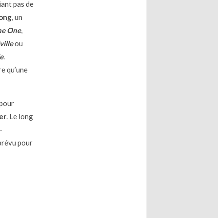
iant pas de
ong
, un
he One
,
ville
ou
e
.
tre qu’une
 pour
er
. Le long
-
 prévu pour