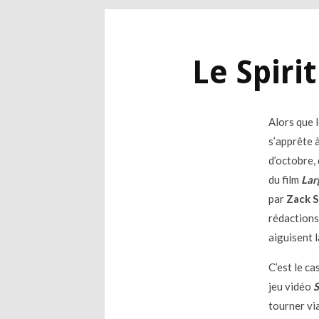
Le Spiri
Alors que l
s’apprête à
d’octobre,
du film
Lar
par
Zack 
rédactions
aiguisent l
C’est le ca
jeu vidéo
S
tourner via