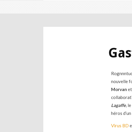
Gas
Rognnntud
nouvelle fo
Morvan
e
collaborat
Lagaffe
, l
héros d’un
Virus BD
e