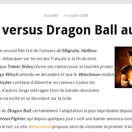
Actualité
·
7 octobre 2008
t versus Dragon Ball 
e second film tiré de l’univers de
Mignola
,
Hellboy
,
 débarquer sur les écrans français à la fin du mois
 que
Tomer Sisley
révise ses vannes pour la tournée promo
go Winch
attendu en décembre et que le
Watchmen
réalisé
Snyder
continue d’alimenter en rumeurs toutes les
, d’autres longs métrages tirés de bandes dessinées
a curiosité et se dévoilent sur la toile.
s de
Dragon Ball
, certainement l’adaptation la plus improbable depuis
treet Fighter
, qui depuis quelques jours voit une bande-annonce non 
 le net. Le site
dbthemovie
propose ainsi de visionner le premier trail