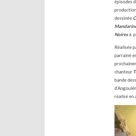
épisodes de
production
dessinée
C
Mandarin
Noires
à p
Réalisée p
parrainé en
prochainem
chanteur
T
bande dess
d’Angoulê
réalisé en 