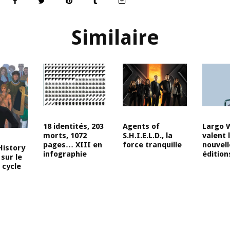
Similaire
18 identités, 203
Agents of
Largo 
morts, 1072
S.H.I.E.L.D., la
valent 
pages… XIII en
force tranquille
nouvell
History
infographie
édition
 sur le
 cycle