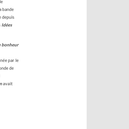
de
la bande
e depuis
s
Idées
 bonheur
née par le
monde de
l
n
avait