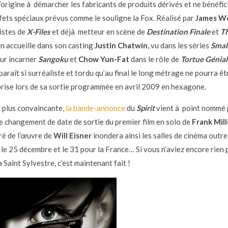
l’origine à démarcher les fabricants de produits dérivés et ne bénéfic
ffets spéciaux prévus comme le souligne la Fox. Réalisé par
James W
istes de
X-Files
et déjà metteur en scène de
Destination Finale
et
T
on accueille dans son casting
Justin Chatwin
, vu dans les séries
Smal
our incarner
Sangoku
et
Chow Yun-Fat
dans le rôle de
Tortue Génial
paraît si surréaliste et tordu qu’au final le long métrage ne pourra ê
rise lors de sa sortie programmée en avril 2009 en hexagone.
 plus convaincante,
la bande-annonce
du
Spirit
vient à point nommé
e changement de date de sortie du premier film en solo de
Frank Mill
ré de l’œuvre de
Will Eisner
inondera ainsi les salles de cinéma outre
 le 25 décembre et le 31 pour la France… Si vous n’aviez encore rien
la Saint Sylvestre, c’est maintenant fait !