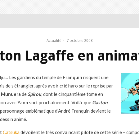
Actualité
·
7 octobre 2008
ton Lagaffe en anima
ju… Les gardiens du temple de
Franquin
risquent une
is de s’étrangler, après avoir crié haro sur le reprise par
t
Munuera
de
Spirou
, dont le cinquantième tome en
ion avec
Yann
sort prochainement. Voilà que
Gaston
e personnage emblématique d’André Franquin devient le
 dessin animé.
t
Catsuka
dévoilent le très convaincant pilote de cette série – comp