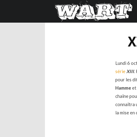
X
Lundi 6 oc
série
XIII
.
pour les d
Hamme
e
chaîne pou
connaîtra 
la mise en