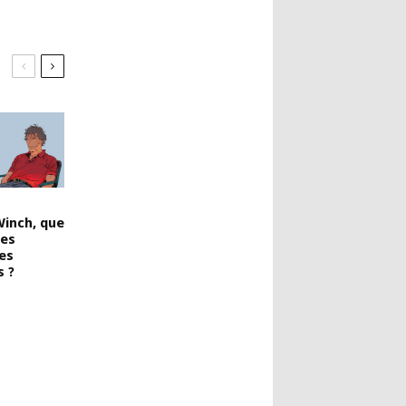
Winch, que
les
es
s ?