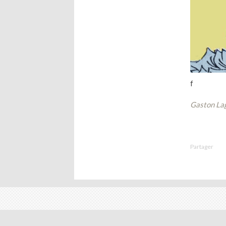
f
Gaston Lag
Partager