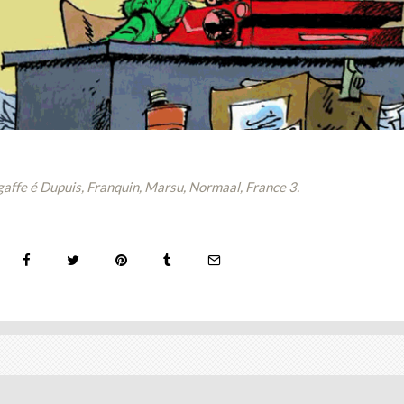
affe é Dupuis, Franquin, Marsu, Normaal, France 3.