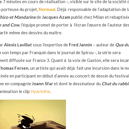
 7 minutes en cours de réalisation –, visible sur le site de la société 
 porteuse du projet,
Normaal
. Déjà responsable de l’adaptation de 
hico et Mandarine
de
Jacques Azam
publié chez Milan et rebaptisé
e and Cow
, l’équipe promet de porter à l’écran l’œuvre de l’auteur de
artir même des dessins du maître.
ar
Alexis Lavillat
sous l’expertise de
Fred Jannin
– auteur de
Que du
 son temps par Franquin dans le journal de Spirou -, la série sera
ent diffusée sur France 3. Quant à la voix de Gaston, elle sera incar
homas Fersen
, un artiste qui avait déjà fait une incursion dans le 
inée en participant en début d’année au concert de dessin du festiva
me en compagnie
Joann Sfar
et dont le dessinateur du
Chat du rabbi
animation le clip
Hyacinthe
.