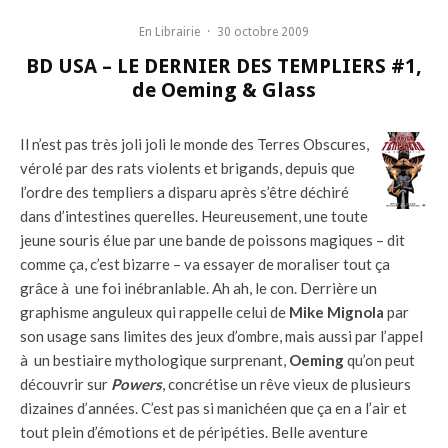
En Librairie
·
30 octobre 2009
BD USA – LE DERNIER DES TEMPLIERS #1,
de Oeming & Glass
Il n’est pas très joli joli le monde des Terres Obscures,
vérolé par des rats violents et brigands, depuis que
l’ordre des templiers a disparu après s’être déchiré
dans d’intestines querelles. Heureusement, une toute
jeune souris élue par une bande de poissons magiques – dit
comme ça, c’est bizarre – va essayer de moraliser tout ça
grâce à une foi inébranlable. Ah ah, le con. Derrière un
graphisme anguleux qui rappelle celui de
Mike Mignola
par
son usage sans limites des jeux d’ombre, mais aussi par l’appel
à un bestiaire mythologique surprenant,
Oeming
qu’on peut
découvrir sur
Powers
, concrétise un rêve vieux de plusieurs
dizaines d’années. C’est pas si manichéen que ça en a l’air et
tout plein d’émotions et de péripéties. Belle aventure