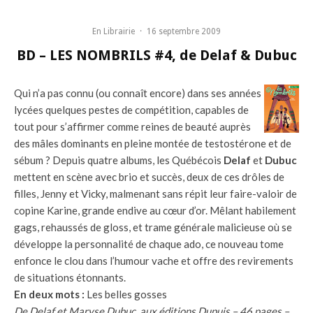
En Librairie
·
16 septembre 2009
BD – LES NOMBRILS #4, de Delaf & Dubuc
Qui n’a pas connu (ou connaît encore) dans ses années
lycées quelques pestes de compétition, capables de
tout pour s’affirmer comme reines de beauté auprès
des mâles dominants en pleine montée de testostérone et de
sébum ? Depuis quatre albums, les Québécois
Delaf
et
Dubuc
mettent en scène avec brio et succès, deux de ces drôles de
filles, Jenny et Vicky, malmenant sans répit leur faire-valoir de
copine Karine, grande endive au cœur d’or. Mêlant habilement
gags, rehaussés de gloss, et trame générale malicieuse où se
développe la personnalité de chaque ado, ce nouveau tome
enfonce le clou dans l’humour vache et offre des revirements
de situations étonnants.
En deux mots :
Les belles gosses
De Delaf et Maryse Dubuc, aux éditions Dupuis – 46 pages –