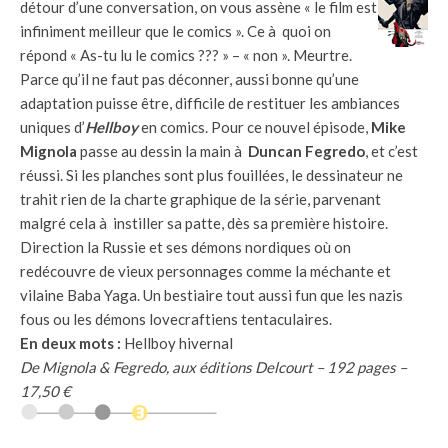
détour d’une conversation, on vous assène « le film est
infiniment meilleur que le comics ». Ce à quoi on
répond « As-tu lu le comics ??? » – « non ». Meurtre.
Parce qu’il ne faut pas déconner, aussi bonne qu’une
adaptation puisse être, difficile de restituer les ambiances
uniques d’
Hellboy
en comics. Pour ce nouvel épisode,
Mike
Mignola
passe au dessin la main à
Duncan Fegredo
, et c’est
réussi. Si les planches sont plus fouillées, le dessinateur ne
trahit rien de la charte graphique de la série, parvenant
malgré cela à instiller sa patte, dès sa première histoire.
Direction la Russie et ses démons nordiques où on
redécouvre de vieux personnages comme la méchante et
vilaine Baba Yaga. Un bestiaire tout aussi fun que les nazis
fous ou les démons lovecraftiens tentaculaires.
En deux mots :
Hellboy hivernal
De Mignola & Fegredo, aux éditions Delcourt – 192 pages –
17,50 €