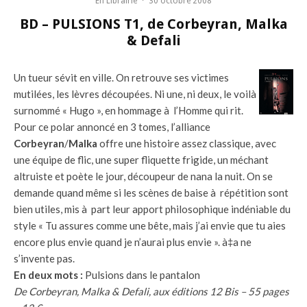
En Librairie
·
30 octobre 2008
BD – PULSIONS T1, de Corbeyran, Malka
& Defali
Un tueur sévit en ville. On retrouve ses victimes
mutilées, les lèvres découpées. Ni une, ni deux, le voilà
surnommé « Hugo », en hommage à l’Homme qui rit.
Pour ce polar annoncé en 3 tomes, l’alliance
Corbeyran
/
Malka
offre une histoire assez classique, avec
une équipe de flic, une super fliquette frigide, un méchant
altruiste et poète le jour, découpeur de nana la nuit. On se
demande quand même si les scènes de baise à répétition sont
bien utiles, mis à part leur apport philosophique indéniable du
style « Tu assures comme une bête, mais j’ai envie que tu aies
encore plus envie quand je n’aurai plus envie ». à‡a ne
s’invente pas.
En deux mots :
Pulsions dans le pantalon
De Corbeyran, Malka & Defali, aux éditions 12 Bis – 55 pages