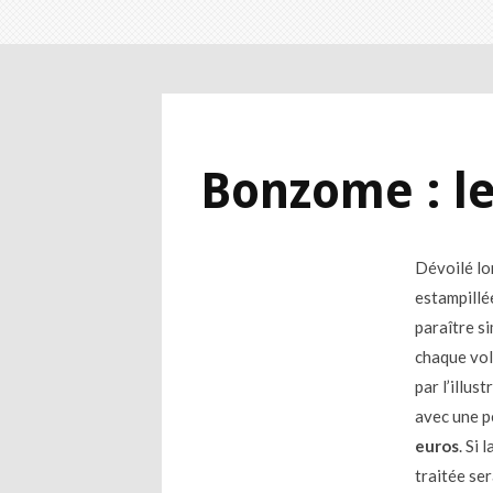
Bonzome : l
Dévoilé lo
estampillé
paraître s
chaque vol
par l’illus
avec une p
euros
. Si
traitée ser