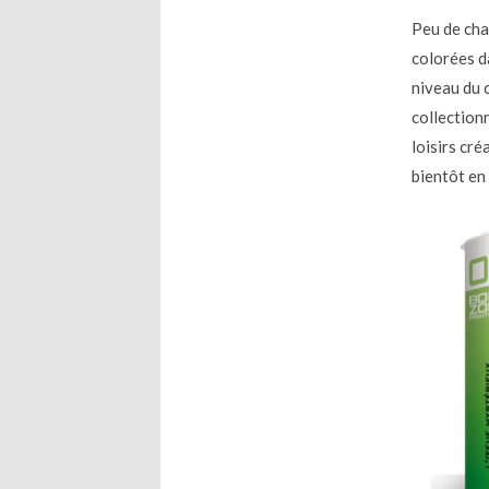
Peu de chan
colorées da
niveau du 
collection
loisirs cré
bientôt en