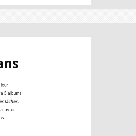
ans
 leur
ra 5 albums
des lâches
,
 à avoir
os.