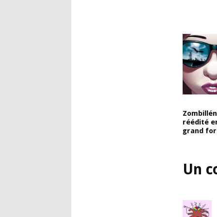
Zombillé
réédité e
grand fo
Un c