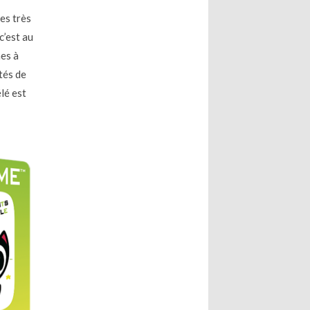
res très
c’est au
nes à
tés de
élé est