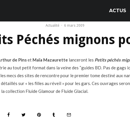
ACTUS
Actualité
·
6 mars 2009
ts Péchés mignons po
rthur de Pins
et
Maïa Mazaurette
lanceront les
Petits péchés mi
rie au tout petit format dans la veine des “guides BD. Pas de gags ic
 “les mecs des sites de rencontre pour le premier tome destiné aux na
 détaillés sur « les filles au réveil » pour les gars. Ces ouvrages sero
 la collection Fluide Glamour de Fluide Glacial.