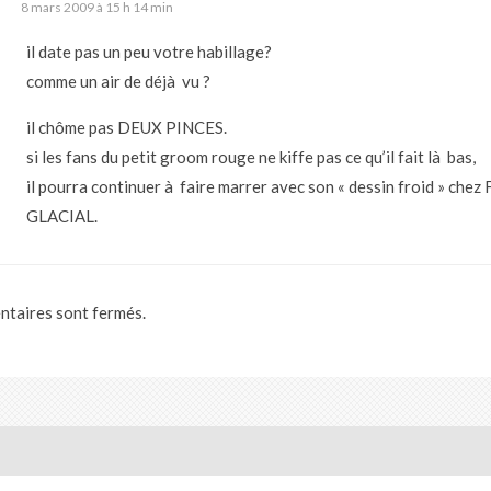
8 mars 2009 à 15 h 14 min
il date pas un peu votre habillage?
comme un air de déjà vu ?
il chôme pas DEUX PINCES.
si les fans du petit groom rouge ne kiffe pas ce qu’il fait là bas,
il pourra continuer à faire marrer avec son « dessin froid » che
GLACIAL.
taires sont fermés.