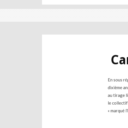
Ca
En sous ré
dixième an
au tirage l
le collecti
« marqué l’