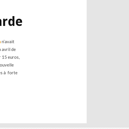
arde
n
n’avait
 avril de
r 15 euros,
nouvelle
es à forte