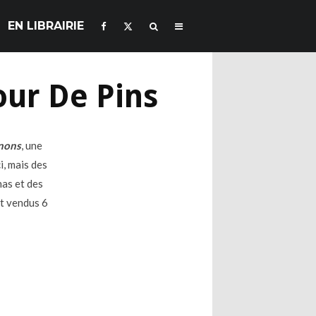
EN LIBRAIRIE
ur De Pins
gnons
, une
i, mais des
nas et des
nt vendus 6