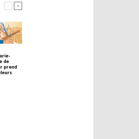
arie-
e de
r prend
uleurs