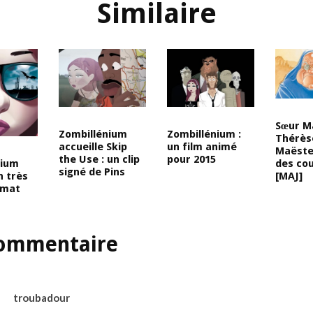
Similaire
Sœur M
Zombillénium
Zombillénium :
Thérès
accueille Skip
un film animé
Maëste
the Use : un clip
pour 2015
des co
nium
signé de Pins
[MAJ]
n très
rmat
ommentaire
troubadour