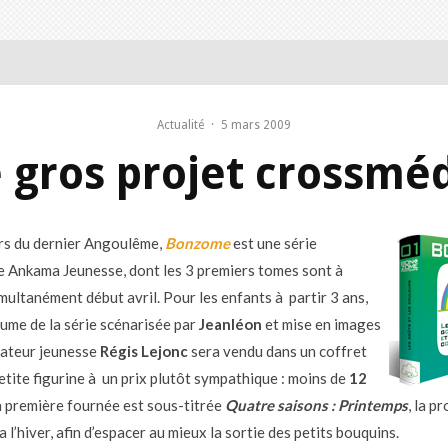
Actualité
·
5 mars 2009
e gros projet crossmé
rs du dernier Angoulême,
Bonzome
est une série
e Ankama Jeunesse, dont les 3 premiers tomes sont à
imultanément début avril. Pour les enfants à partir 3 ans,
ume de la série scénarisée par
Jeanléon
et mise en images
trateur jeunesse
Régis Lejonc
sera vendu dans un coffret
etite figurine à un prix plutôt sympathique : moins de
12
 la première fournée est sous-titrée
Quatre saisons : Printemps
, la p
a l’hiver, afin d’espacer au mieux la sortie des petits bouquins.