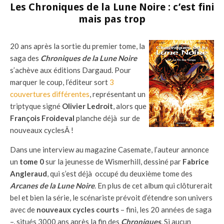
Les Chroniques de la Lune Noire : c’est fini
mais pas trop
20 ans après la sortie du premier tome, la
saga des
Chroniques de la Lune Noire
s’achève aux éditions Dargaud. Pour
marquer le coup, l’éditeur sort
3
couvertures différentes
, représentant un
triptyque signé
Olivier Ledroit
, alors que
François Froideval
planche déjà sur de
nouveaux cyclesÂ !
Dans une interview au magazine Casemate, l’auteur annonce
un
tome 0
sur la jeunesse de Wismerhill, dessiné par
Fabrice
Angleraud
, qui s’est déjà occupé du deuxième tome des
Arcanes de la Lune Noire
. En plus de cet album qui clôturerait
bel et bien la série, le scénariste prévoit d’étendre son univers
avec de
nouveaux cycles courts
– fini, les 20 années de saga
–, situés 3000 ans après la fin des
Chroniques
. Si aucun