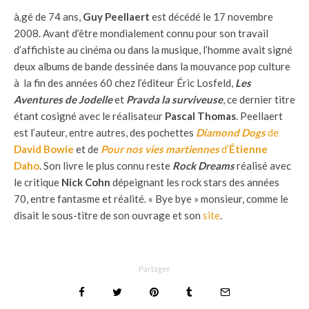
à‚gé de 74 ans,
Guy Peellaert
est décédé le 17 novembre
2008. Avant d’être mondialement connu pour son travail
d’affichiste au cinéma ou dans la musique, l’homme avait signé
deux albums de bande dessinée dans la mouvance pop culture
à la fin des années 60 chez l’éditeur Éric Losfeld,
Les
Aventures de Jodelle
et
Pravda la surviveuse
, ce dernier titre
étant cosigné avec le réalisateur
Pascal Thomas
. Peellaert
est l’auteur, entre autres, des pochettes
Diamond Dogs
de
David Bowie
et de
Pour nos vies martiennes
d’
Étienne
Daho
. Son livre le plus connu reste
Rock Dreams
réalisé avec
le critique
Nick Cohn
dépeignant les rock stars des années
70, entre fantasme et réalité. « Bye bye » monsieur, comme le
disait le sous-titre de son ouvrage et son
site
.
Partager