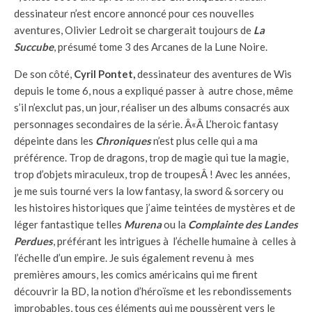
dessinateur n’est encore annoncé pour ces nouvelles
aventures, Olivier Ledroit se chargerait toujours de
La
Succube
, présumé tome 3 des Arcanes de la Lune Noire.
De son côté,
Cyril Pontet,
dessinateur des aventures de Wis
depuis le tome 6, nous a expliqué passer à autre chose, même
s’il n’exclut pas, un jour, réaliser un des albums consacrés aux
personnages secondaires de la série. Â«Â L’heroic fantasy
dépeinte dans les
Chroniques
n’est plus celle qui a ma
préférence. Trop de dragons, trop de magie qui tue la magie,
trop d’objets miraculeux, trop de troupesÂ ! Avec les années,
je me suis tourné vers la low fantasy, la sword & sorcery ou
les histoires historiques que j’aime teintées de mystères et de
léger fantastique telles
Murena
ou la
Complainte des Landes
Perdues
, préférant les intrigues à l’échelle humaine à celles à
l’échelle d’un empire. Je suis également revenu à mes
premières amours, les comics américains qui me firent
découvrir la BD, la notion d’héroïsme et les rebondissements
improbables, tous ces éléments qui me poussèrent vers le