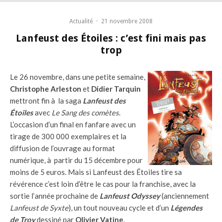
Actualité
·
21 novembre 2008
Lanfeust des Étoiles : c’est fini mais pas
trop
Le 26 novembre, dans une petite semaine,
Christophe Arleston
et
Didier Tarquin
mettront fin à la saga
Lanfeust des
Étoiles
avec
Le Sang des comètes
.
L’occasion d’un final en fanfare avec un
tirage de 300 000 exemplaires et la
diffusion de l’ouvrage au format
numérique, à partir du 15 décembre pour
moins de 5 euros. Mais si Lanfeust des Étoiles tire sa
révérence c’est loin d’être le cas pour la franchise, avec la
sortie l’année prochaine de
Lanfeust Odyssey
(anciennement
Lanfeust de Syxte
), un tout nouveau cycle et d’un
Légendes
de Troy
dessiné par
Olivier Vatine
.