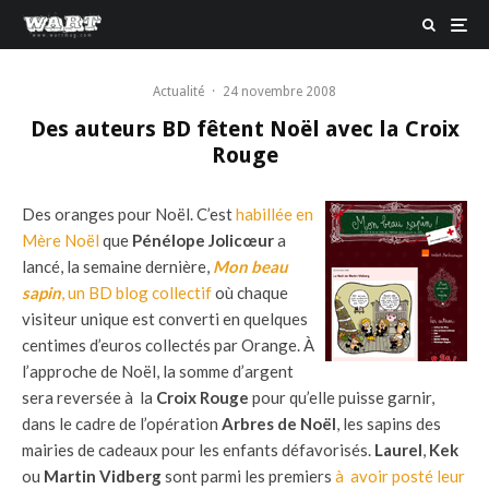
Actualité
·
24 novembre 2008
Des auteurs BD fêtent Noël avec la Croix
Rouge
Des oranges pour Noël. C’est
habillée en
Mère Noël
que
Pénélope Jolicœur
a
lancé, la semaine dernière,
Mon beau
sapin
, un BD blog collectif
où chaque
visiteur unique est converti en quelques
centimes d’euros collectés par Orange. À
l’approche de Noël, la somme d’argent
sera reversée à la
Croix Rouge
pour qu’elle puisse garnir,
dans le cadre de l’opération
Arbres de Noël
, les sapins des
mairies de cadeaux pour les enfants défavorisés.
Laurel
,
Kek
ou
Martin Vidberg
sont parmi les premiers
à avoir posté leur