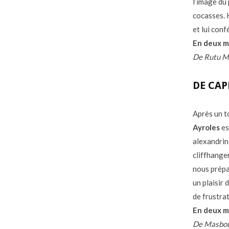
l’image du
cocasses. 
et lui con
En deux m
De Rutu Mo
DE CAP
Après un t
Ayroles
es
alexandrin
cliffhanger
nous prépa
un plaisir
de frustra
En deux m
De Masbou 