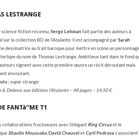
S LESTRANGE
e science fiction reconnu,
Serge Lehman
fait partie des auteurs à
al sur la collection BD de l’Atalante. Il est accompagné par
Sarah
une dessinatrice au trait baroque pour mettre en scène un personnag
interlope du nom de Thomas Lestrange. Ambitieux tant dans le fond q
 auteurs signent avec cette première œuvre un récit déroutant mais
ent envoutant.
ots :
super strange
& Debove aux éditions l’Atalante – 48 pages – 14,50 €
E FANTà”ME T1
s collaborations fructueuses avec l’élégant
Ring Circus
et le
ique
Shaolin Moussaka
,
David Chauvel
et
Cyril Pedrosa
s’associent