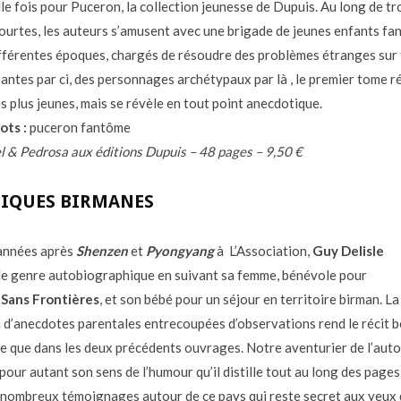
le fois pour Puceron, la collection jeunesse de Dupuis. Au long de tr
courtes, les auteurs s’amusent avec une brigade de jeunes enfants fa
ifférentes époques, chargés de résoudre des problèmes étranges sur 
antes par ci, des personnages archétypaux par là , le premier tome r
es plus jeunes, mais se révèle en tout point anecdotique.
ots :
puceron fantôme
 & Pedrosa aux éditions Dupuis – 48 pages – 9,50 €
IQUES BIRMANES
années après
Shenzen
et
Pyongyang
à L’Association,
Guy Delisle
 le genre autobiographique en suivant sa femme, bénévole pour
Sans Frontières
, et son bébé pour un séjour en territoire birman. La
 d’anecdotes parentales entrecoupées d’observations rend le récit 
de que dans les deux précédents ouvrages. Notre aventurier de l’auto
pour autant son sens de l’humour qu’il distille tout au long des pages
nombreux témoignages autour de ce pays qui reste secret aux yeux