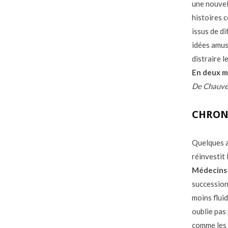
une nouvel
histoires 
issus de d
idées amus
distraire l
En deux m
De Chauvel
CHRON
Quelques 
réinvestit
Médecins 
succession
moins flui
oublie pas 
comme les 