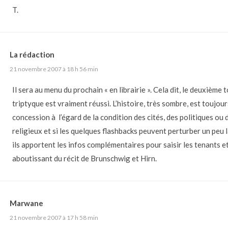
T.
La rédaction
21 novembre 2007 à 18 h 56 min
Il sera au menu du prochain « en librairie ». Cela dit, le deuxième 
triptyque est vraiment réussi. L’histoire, très sombre, est toujou
concession à l’égard de la condition des cités, des politiques ou 
religieux et si les quelques flashbacks peuvent perturber un peu l
ils apportent les infos complémentaires pour saisir les tenants e
aboutissant du récit de Brunschwig et Hirn.
Marwane
21 novembre 2007 à 17 h 58 min