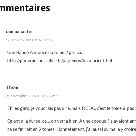
mmentaires
comixmaster
16 janvier 2008 à 15 h 33 min
Une Bande Annonce du tome 2 par ici…
http://pouvoir.chez-alice.fr/pagemov/basourire.html
Thom
29 novembre 2007 à 13 h 37 min
Eh les gars, je voudrais pas dire, mais DCDC, c’est le tome 8, pas l
Quant a la duree, ca… on verra bien. A une epoque, ils avaient a
ca se finirait en 9 tomes. Honnetement, j’ai aussi du mal a y croir