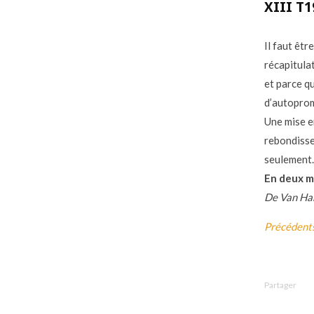
XIII T1
Il faut êtr
récapitula
et parce qu
d’autoprom
Une mise en
rebondisse
seulement.
En deux m
De Van Ha
Précédent
Partager