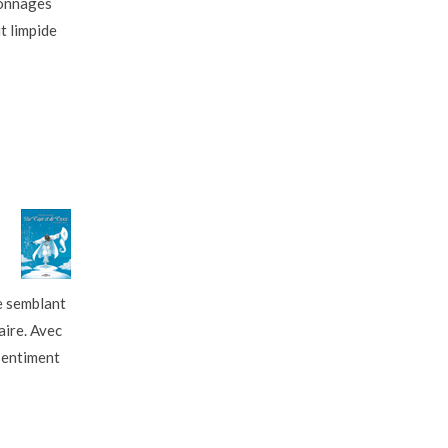
sonnages
t limpide
ue semblant
aire. Avec
sentiment