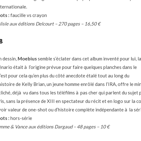
nternationale.
ots :
faucille vs crayon
isle aux éditions Delcourt – 270 pages – 16,50 €
8
n dessin,
Moebius
semble s’éclater dans cet album inventé pour lui, l
énario était à l’origine prévue pour faire quelques planches dans le
’est pour cela qu’en plus du côté anecdote étalé tout au long du
histoire de Kelly Brian, un jeune homme enrôlé dans l’IRA, offre le mi
liché, déjà vu dans tous les téléfilms à pas cher qui parlent du sujet 
Pis, sans la présence de XIII en spectateur du récit et en logo sur la c
voir valeur de one-shot ou d’histoire complète indépendante à la séri
ots :
hors-série
mme & Vance aux éditions Dargaud – 48 pages – 10 €