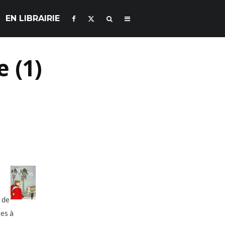
EN LIBRAIRIE
 (1)
 de
tes à