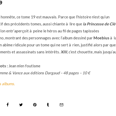
9
e honnête, ce tome 19 est mauvais. Parce que l’histoire n’est qu’un
tif des précédents tomes, aussi chiante à lire que
la Princesse de Clè
’on entr’aperçoit à peine le héros au fil de pages tapissées
o, montrant des personnages avec l’album dessiné par
Moebius
à l
 abîme ridicule pour un tome qui ne sert à rien, justifié alors par qu
ments et assassinats sans intérêts.
XIII
, c’est chouette, mais jusqu’
ots :
Jean m’en foutisme
mme & Vance aux éditions Dargaud – 48 pages – 10 €
s albums.