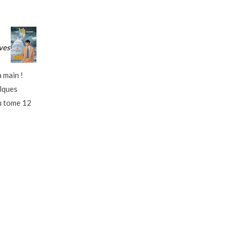
ves
a main !
elques
au tome 12