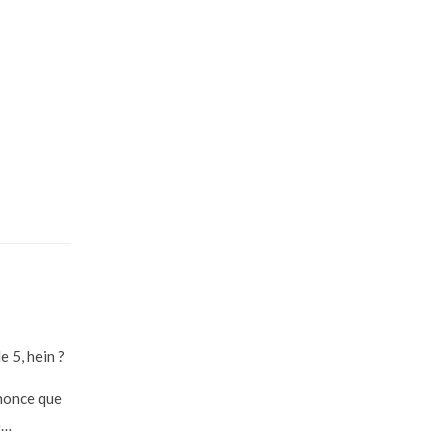
e 5, hein ?
nnonce que
e…