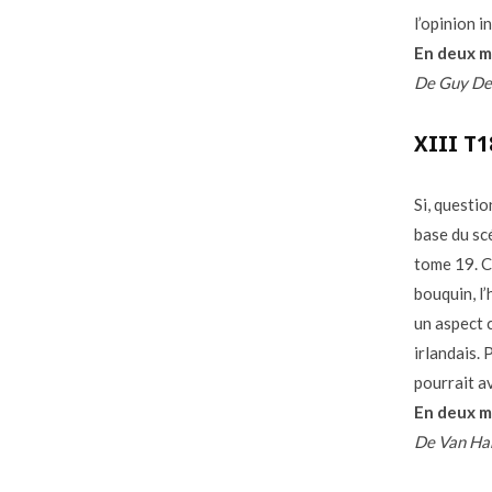
l’opinion i
En deux m
De Guy Del
XIII T1
Si, questio
base du sc
tome 19. C
bouquin, l’
un aspect c
irlandais. 
pourrait a
En deux m
De Van Ha