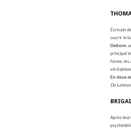
THOMA
Écrivain d
ouvrir le b
Debove
, 
principal 
forme, les
véritablem
En deux m
De Lehman 
BRIGAD
Après leur
psychédél