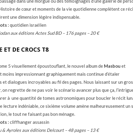
 passage dans une morgue ou des témoignages d’une galerie de per
Histoire de cœur et moments de la vie quotidienne complètent ce réci
férent une dimension légère indispensable.
ots :
quotidien israélien
dan aux éditions Actes Sud BD – 176 pages – 20 €
E ET DE CROCS T8
ome 5 visuellement époustouflant, le nouvel album de
Masbou
et
t moins impressionnant graphiquement mais continue d’étaler
s et dialogues incroyables au fil des pages. Nous laissant sur un gros
, on regrette de ne pas voir le scénario avancer plus que ça, l’intrig
rer à une quantité de tomes astronomiques pour boucler le récit lun
 de lecture indéniable, ce sixième volume amène malheureusement un 
tion, le tout ne faisant pas bon ménage.
ots :
cliffhanger assassin
& Ayroles aux éditions Delcourt – 48 pages – 13 €