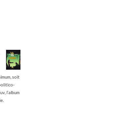
a
nimum, soit
politico-
ouv, l’album
e.