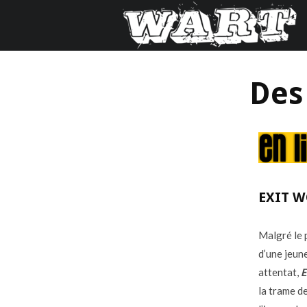
Des
EXIT 
Malgré le 
d’une jeun
attentat,
E
la trame d