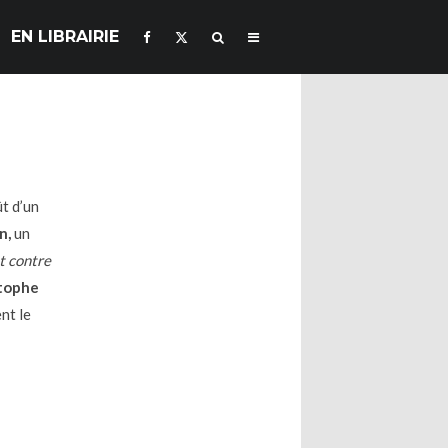
EN LIBRAIRIE
ût d’un
in,
un
t contre
tophe
nt le