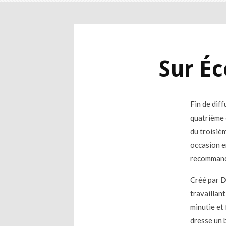
Sur Éc
Fin de diff
quatrième 
du troisiè
occasion e
recommand
Créé par
D
travaillant
minutie et 
dresse un b