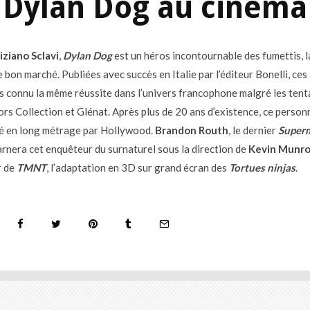
Dylan Dog au cinéma
iziano Sclavi
,
Dylan Dog
est un héros incontournable des fumettis, 
 bon marché. Publiées avec succès en Italie par l’éditeur Bonelli, ce
is connu la même réussite dans l’univers francophone malgré les tent
ors Collection et Glénat. Après plus de 20 ans d’existence, ce perso
é en long métrage par Hollywood.
Brandon Routh
, le dernier
Super
carnera cet enquêteur du surnaturel sous la direction de
Kevin Munr
r de
TMNT
, l’adaptation en 3D sur grand écran des
Tortues ninjas
.