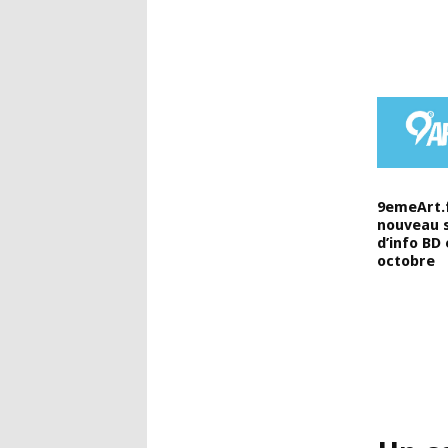
9emeArt.f
nouveau s
d’info BD
octobre