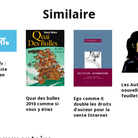
Similaire
r :
ite
 en
Les Aut
nouvel
feuille
Quai des bulles
Ego comme X
2010 comme si
double les droits
vous y étiez
d’auteur pour la
vente Internet