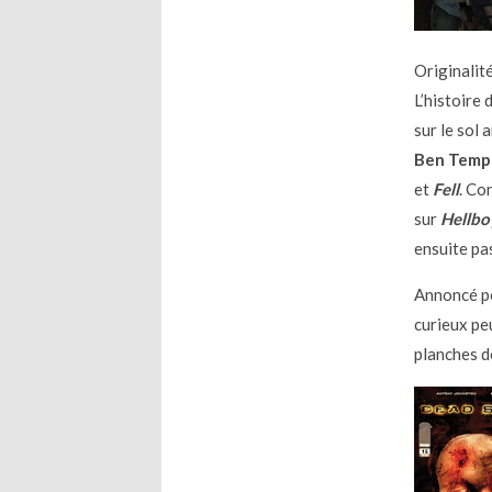
Originalité
L’histoire 
sur le sol 
Ben Templ
et
Fell
. Co
sur
Hellbo
ensuite pas
Annoncé po
curieux pe
planches d