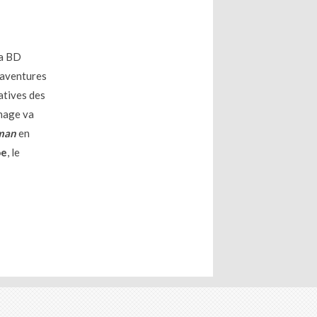
la BD
s aventures
atives des
nnage va
man
en
oe
, le