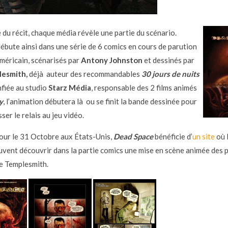
 du récit, chaque média révèle une partie du scénario.
débute ainsi dans une série de 6 comics en cours de parution
américain, scénarisés par
Antony Johnston
et dessinés par
esmith,
déjà auteur des recommandables
30 jours de nuits
nfiée au studio
Starz Média
, responsable des 2 films animés
y
, l’animation débutera là ou se finit la bande dessinée pour
ser le relais au jeu vidéo.
ur le 31 Octobre aux États-Unis,
Dead Space
bénéficie d’
un site
où 
uvent découvrir dans la partie comics une mise en scène animée des 
e Templesmith.