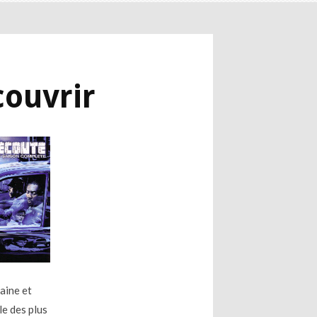
couvrir
caine et
le des plus