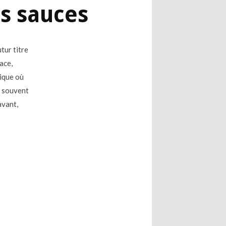
es sauces
tur titre
ace,
dique où
t souvent
avant,