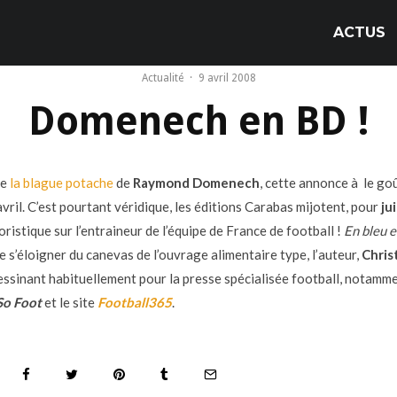
ACTUS
Actualité
·
9 avril 2008
Domenech en BD !
de
la blague potache
de
Raymond Domenech
, cette annonce à le go
vril. C’est pourtant véridique, les éditions Carabas mijotent, pour
ju
ristique sur l’entraineur de l’équipe de France de football !
En bleu e
 s’éloigner du canevas de l’ouvrage alimentaire type, l’auteur,
Chris
dessinant habituellement pour la presse spécialisée football, notamme
So Foot
et le site
Football365
.