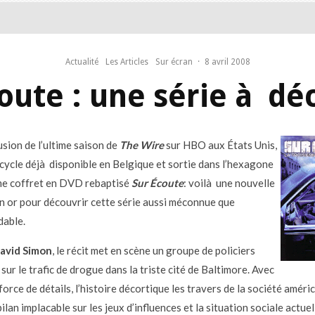
Actualité
Les Articles
Sur écran
·
8 avril 2008
oute : une série à dé
usion de l’ultime saison de
The Wire
sur HBO aux États Unis,
cycle déjà disponible en Belgique et sortie dans l’hexagone
me coffret en DVD rebaptisé
Sur Écoute
: voilà une nouvelle
n or pour découvrir cette série aussi méconnue que
able.
avid Simon
, le récit met en scène un groupe de policiers
 sur le trafic de drogue dans la triste cité de Baltimore. Avec
force de détails, l’histoire décortique les travers de la société améri
ilan implacable sur les jeux d’influences et la situation sociale actuel