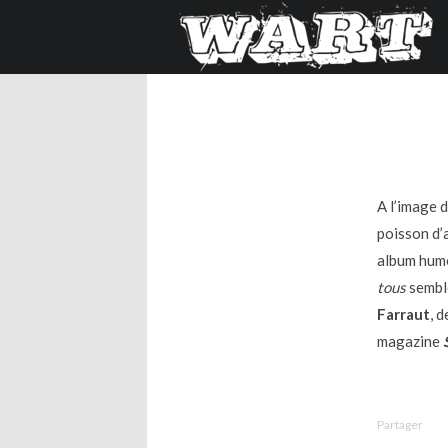
A l’image 
poisson d’a
album humo
tous
semble
Farraut
, 
magazine
Partager