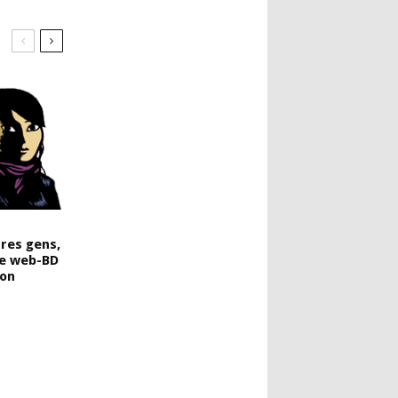
res gens,
le web-BD
ton