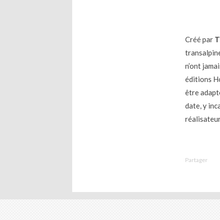
Créé par
T
transalpine
n’ont jama
éditions H
être adapt
date, y in
réalisateu
Partager