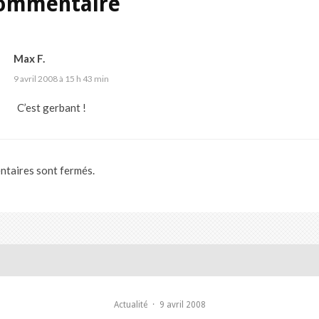
ommentaire
Max F.
9 avril 2008 à 15 h 43 min
C’est gerbant !
taires sont fermés.
Actualité
·
9 avril 2008