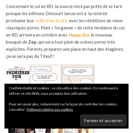
Concernant le cul en BD, la source n’est pas prête de se tarir
puisque les éditions Delcourt lanceront à la rentrée
prochaine leur
collection Erotix
avec les rééditions de vieux
classiques porno. Mais « l’orgasme » de cette tendance du cul
en BD arrivera en octobre avec
Happy Sex
, le nouveau
bouquin de
Zep
, qui sera tout plein de scènes porno très
explicites. Parents, préparez une place en haut des étagères,
ça ne sera pas du Titeuf !
Confidentialité et cookies : ce site utilise des cookies. En continuant à
utiliser ce site Web, vous acceptez leur utilisation.
Pour en savoir plus, notamment sur la façon de contrôler les cookies,
consultez :
Politique relative aux cookies