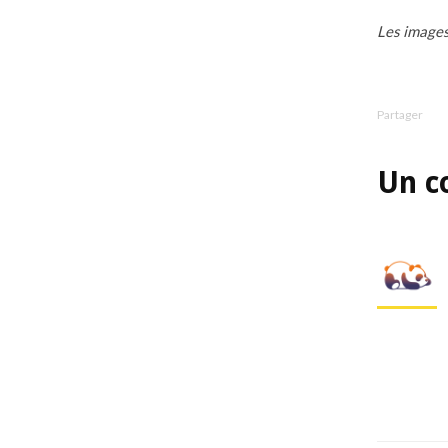
Les images
Partager
Un c