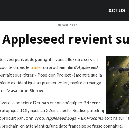
ACTUS
·
30 mai 2007
 Appleseed revient sur
e cyberpunk et de gunfights, vous allez être servis !
courte durée, le
trailer
du prochain film d’
Appleseed
ourrait sous-titrer « Poseidon Project ») montre que la
hique est identique au premier volet, inspiré du manga
 de
Masamune Shirow
.
uvera la policière
Deunan
et son coéquipier
Briaeros
té utopique d’Olympus au 22ème siècle. Réalisé par
Shinji
 produit par
John Woo
,
Appleseed Saga – Ex Machina
sortira sur l’
 prochain, en attendant qu’une date française se fasse connaître.