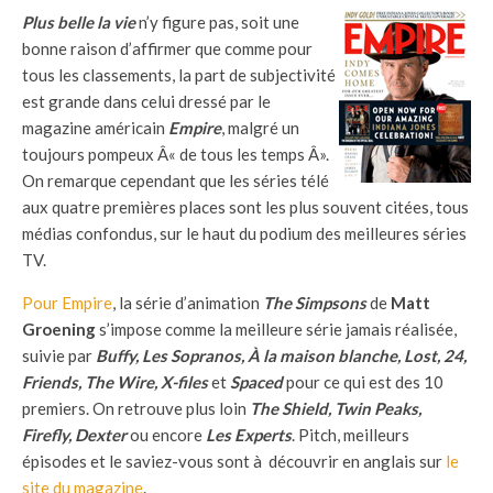
Plus belle la vie
n’y figure pas, soit une
bonne raison d’affirmer que comme pour
tous les classements, la part de subjectivité
est grande dans celui dressé par le
magazine américain
Empire
, malgré un
toujours pompeux Â« de tous les temps Â».
On remarque cependant que les séries télé
aux quatre premières places
sont les plus souvent citées, tous
médias confondus, sur le haut du podium des meilleures séries
TV.
Pour Empire
, la série d’animation
The Simpsons
de
Matt
Groening
s’impose comme la meilleure série jamais réalisée,
suivie par
Buffy, Les Sopranos, À la maison blanche, Lost, 24,
Friends, The Wire, X-files
et
Spaced
pour ce qui est des 10
premiers. On retrouve plus loin
The Shield, Twin Peaks,
Firefly, Dexter
ou encore
Les Experts
. Pitch, meilleurs
épisodes et le saviez-vous sont à découvrir en anglais sur
le
site du magazine
.