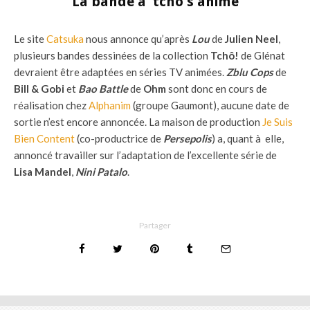
La bande à tchô s’anime
Le site
Catsuka
nous annonce qu’après
Lou
de
Julien Neel
,
plusieurs bandes dessinées de la collection
Tchô!
de Glénat
devraient être adaptées en séries TV animées.
Zblu Cops
de
Bill & Gobi
et
Bao Battle
de
Ohm
sont donc en cours de
réalisation chez
Alphanim
(groupe Gaumont), aucune date de
sortie n’est encore annoncée. La maison de production
Je Suis
Bien Content
(co-productrice de
Persepolis
) a, quant à elle,
annoncé travailler sur l’adaptation de l’excellente série de
Lisa Mandel
,
Nini Patalo
.
Partager