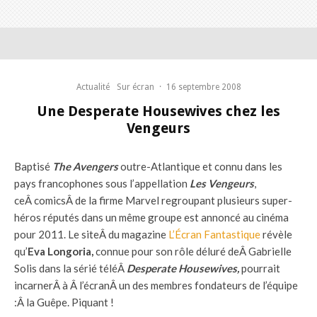
Actualité
Sur écran
·
16 septembre 2008
Une Desperate Housewives chez les
Vengeurs
Baptisé
The Avengers
outre-Atlantique et connu dans les
pays francophones sous l’appellation
Les Vengeurs
,
ceÂ comicsÂ de la firme Marvel regroupant plusieurs super-
héros réputés dans un même groupe est annoncé au cinéma
pour 2011. Le siteÂ du magazine
L’Écran Fantastique
révèle
qu’
Eva Longoria,
connue pour son rôle déluré deÂ Gabrielle
Solis dans la sérié téléÂ
Desperate Housewives,
pourrait
incarnerÂ à Â l’écranÂ un des membres fondateurs de l’équipe
:Â la Guêpe. Piquant !