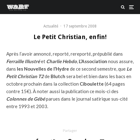
Actualité
·
17 septembre 2008
Le Petit Christian, enfin!
Après l’avoir annoncé, reporté, rereporté, prépublié dans
Ferraille Illustré
et
Charlie Hebdo
,
L’Association
nous assure,
dans
les Nouvelles de l’Hydre
de ce second semestre, que
Le
Petit Christian T2
de
Blutch
sera bel et bien dans les bacs en
octobre prochain dans la collection
Ciboulette
(64 pages
contre 15€). À noter aussi la publication ce mois-ci des
Colonnes de Gébé
parues dans le journal satirique sus-cité
entre 1993 et 2003.
Partager