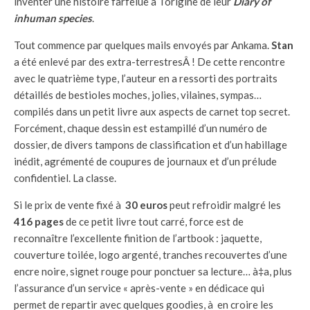
inventer une histoire farfelue à l’origine de leur
Diary of
inhuman species
.
Tout commence par quelques mails envoyés par Ankama.
Stan
a été enlevé par des extra-terrestresÂ ! De cette rencontre
avec le quatrième type, l’auteur en a ressorti des portraits
détaillés de bestioles moches, jolies, vilaines, sympas…
compilés dans un petit livre aux aspects de carnet top secret.
Forcément, chaque dessin est estampillé d’un numéro de
dossier, de divers tampons de classification et d’un habillage
inédit, agrémenté de coupures de journaux et d’un prélude
confidentiel. La classe.
Si le prix de vente fixé à
30 euros
peut refroidir malgré les
416 pages
de ce petit livre tout carré, force est de
reconnaître l’excellente finition de l’artbook : jaquette,
couverture toilée, logo argenté, tranches recouvertes d’une
encre noire, signet rouge pour ponctuer sa lecture… à‡a, plus
l’assurance d’un service « après-vente » en dédicace qui
permet de repartir avec quelques goodies, à en croire les