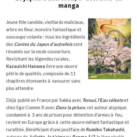
manga
Jeune fille candide, vieillards malicieux,
arbre en fleur, monstre fantastique et
soucoupe volante : tous les ingrédients
des
Contes du Japon d’autrefois
sont
résumés sur la seule couverture.
Revisitant les légendes rurales,
Kazauichi Hanawa
livre une œuvre
pétrie de qualités, composée de 11
chapitres étonnants à savourer sans
plus attendre.
Déjà publié en France par Sakka avec
Tensui, l’Eau céleste
et
chez Ego Comme X avec
Dans la prison
, cet auteur atypique,
condamné à 3 ans de prison pour détention d’armes à feu,
revient en Europe grâce à cette œuvre mêlant fantastique et
ruralitée. Bénéficiant d’une postface de
Rumiko Takahashi
,
auteure de
Juliette, Je t’aime
ou
Ranma 1/2
, le livre révèle