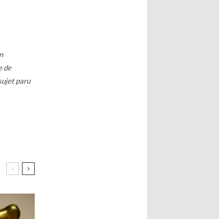
on
e de
sujet paru