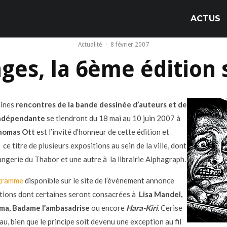
ACTUS
Actualité
·
8 février 2007
ges, la 6ème édition 
aines
rencontres de la bande dessinée d’auteurs et de
 indépendante
se tiendront du 18 mai au 10 juin 2007 à
homas Ott
est l’invité d’honneur de cette édition et
 ce titre de plusieurs expositions au sein de la ville, dont
angerie du Thabor et une autre à la librairie Alphagraph.
gramme
disponible sur le site de l’évènement annonce
tions dont certaines seront consacrées à
Lisa Mandel,
ima, Badame l’ambasadrise
ou encore
Hara-Kiri
. Cerise
au, bien que le principe soit devenu une exception au fil