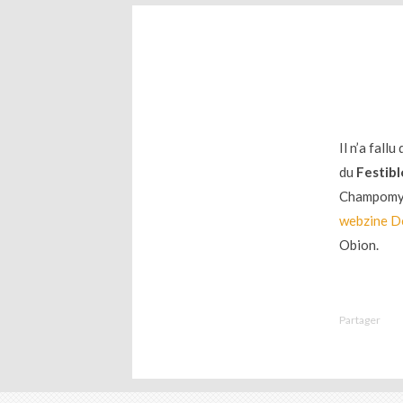
Il n’a fall
du
Festib
Champomy.
webzine D
Obion.
Partager