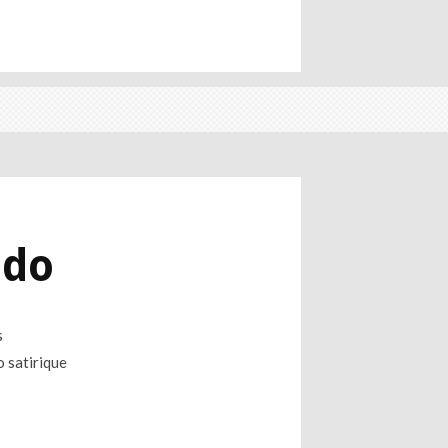
bdo
s
o satirique