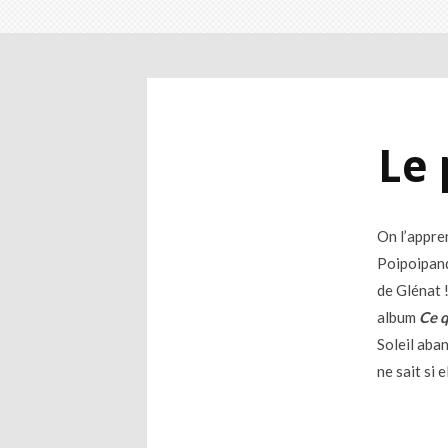
Le 
On l’appren
Poipoipand
de Glénat 
album
Ce q
Soleil aba
ne sait si