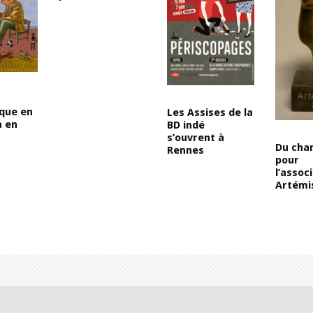
que en
Les Assises de la
a en
BD indé
s’ouvrent à
Du cha
Rennes
pour
l’assoc
Artémi