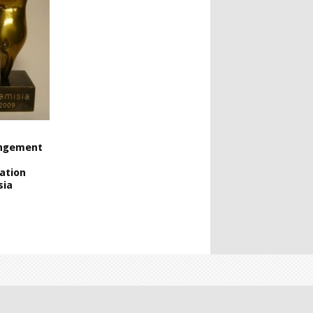
ngement
iation
sia