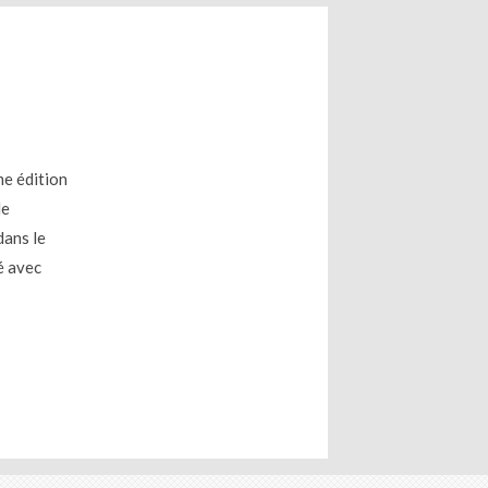
me édition
le
dans le
é avec