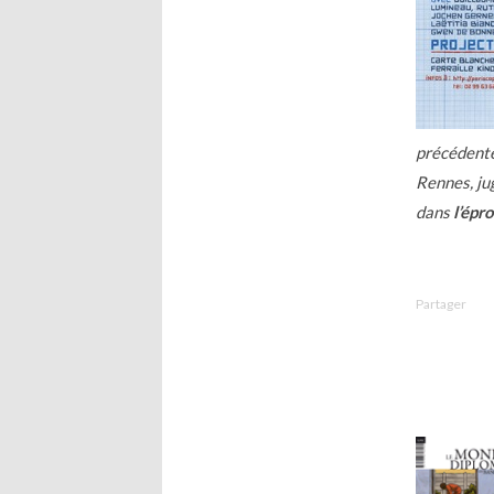
précédente,
Rennes, jug
dans
l’épr
Partager