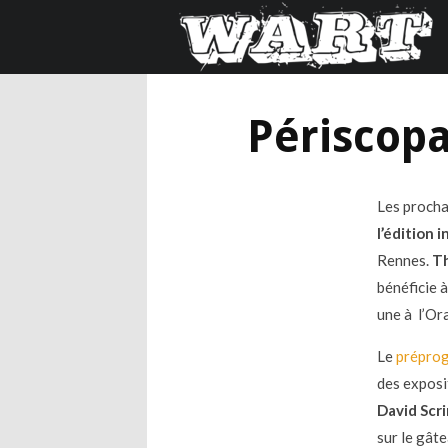
Périscopa
Les proch
l’édition
Rennes.
T
bénéficie à
une à l’Or
Le
prépro
des exposi
David Scr
sur le gâte