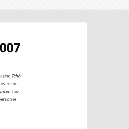
2007
gazine
Tchô
 avec son
unter
chez
 personne