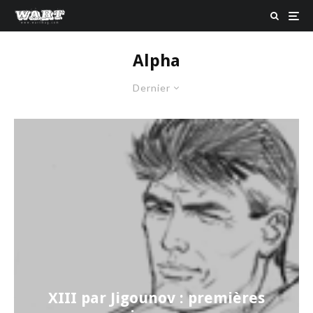
Alpha
Dernier
XIII par Jigounov : premières