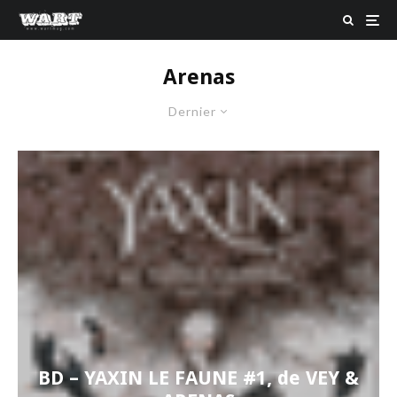
Arenas
Dernier
BD – YAXIN LE FAUNE #1, de VEY &