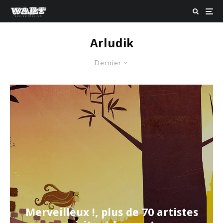
Arludik
Dernier
Merveilleux !, plus de 70 artistes