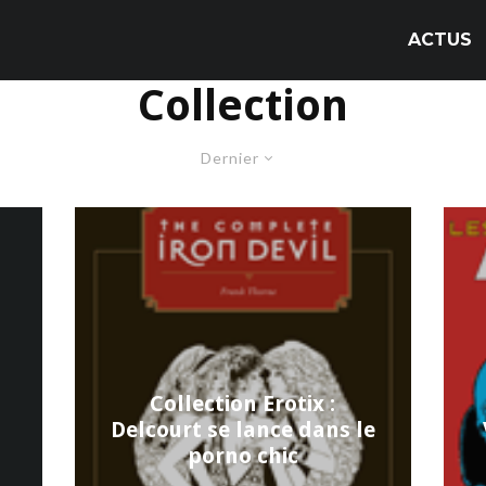
ACTUS
Collection
Dernier
Collection Erotix :
Delcourt se lance dans le
porno chic