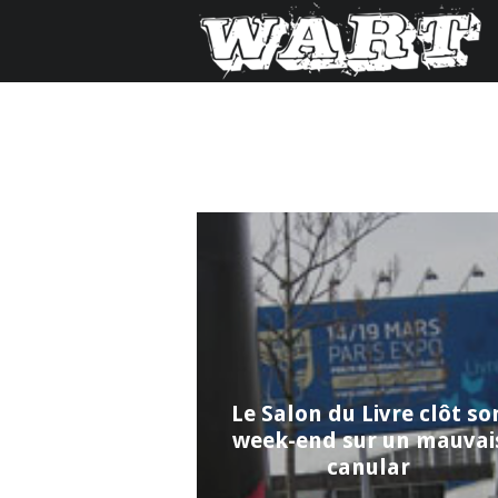
Le Salon du Livre clôt so
week-end sur un mauvai
canular