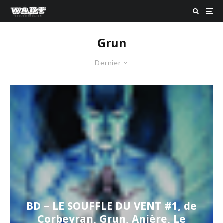
Grun
Dernier
BD – LE SOUFFLE DU VENT #1, de
Corbeyran, Grun, Anière, Le