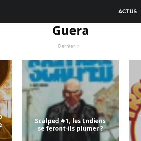
ACTUS
Guera
Dernier
D
Scalped #1, les Indiens
e
se feront-ils plumer ?