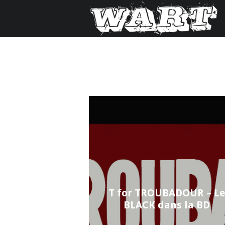
T for TROUBADOUR – Le
BLACK dans la BD