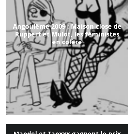
Angoulême 2009 : Maison close de
Ruppert et Mulot, les féministes
en colère
Mandel et Tanxxx gagnent le prix