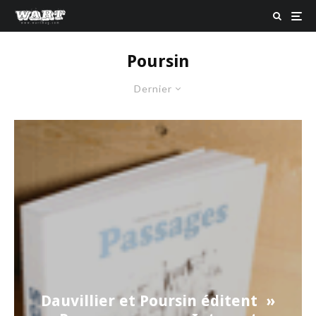
Poursin
Dernier
Dauvillier et Poursin éditent »