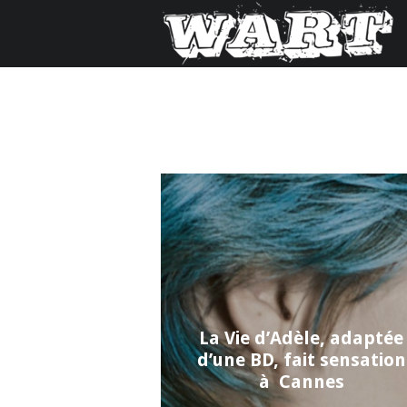
La Vie d’Adèle, adaptée
d’une BD, fait sensation
à Cannes