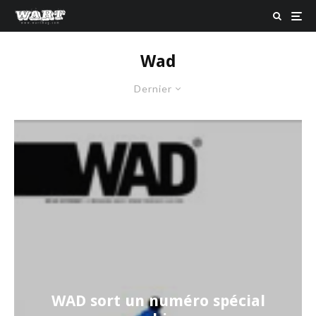
Wad
Dernier
WAD sort un numéro spécial